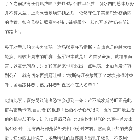
了？之前没有任何风声啊？并且4场不胜归不胜，切尔西的总体形势
并不算太差，上周末击败埃弗顿之后，依然守住了英超积分榜前四
的位置。如今又挺进联赛杯4强，锦标虽小，却也可以说“仍在前进
的路上”。
鉴于对手加的夫实力较弱，这场联赛杯马雷斯卡自然也是继续大搞
轮换。相较上周末的联赛，蓝军根本就是11名首发全换。就结果而
言，这毫无问题，只是较真起来也能找出一点毛病。比如首发阵容
刚公布，就有切尔西拥趸吐槽：“埃斯特旺被放逐了？对埃弗顿时替
补，留着踢杯赛，然后杯赛却直接不在大名单？”
此情此景，喜好阴谋论者恐怕会想到一条：难不成埃斯特旺正是此
前马雷斯卡“胡言乱语”的根源？巴西小子心气很高，蓝军主帅最近给
他的机会却不多，进入12月后只在1比3输给利兹联的比赛中首发出
战45分钟，还有两场都是替补亮相10分钟左右。然而赢下加的夫赛
后，切尔西主帅说了，埃斯特旺的腿部肌肉出现了轻伤，不仅周中