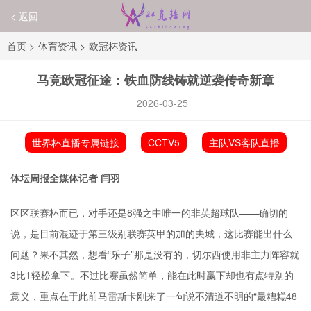
< 返回
首页
>
体育资讯
>
欧冠杯资讯
马竞欧冠征途：铁血防线铸就逆袭传奇新章
2026-03-25
世界杯直播专属链接
CCTV5
主队VS客队直播
体坛周报全媒体记者 闫羽
区区联赛杯而已，对手还是8强之中唯一的非英超球队——确切的
说，是目前混迹于第三级别联赛英甲的加的夫城，这比赛能出什么
问题？果不其然，想看“乐子”那是没有的，切尔西使用非主力阵容就
3比1轻松拿下。不过比赛虽然简单，能在此时赢下却也有点特别的
意义，重点在于此前马雷斯卡刚来了一句说不清道不明的“最糟糕48