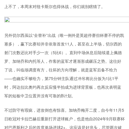
上不了，本周末对纽卡斯尔也得休战，你们就别瞎猜了。
另外切尔西虽以“全替补”出战（唯一例外是英超停赛但杯赛不停的凯
塞多），赢下比赛却并非依靠首发11人，甚至在上半场，切尔西的
射门次数还比对手少一次（5比6）。直到中场休息后陆续遣上佩德
罗、加纳乔和内托等人，作客的蓝军才逐渐形成碾压之势。这往好
了说，叫临场调度有方，往坏的方向理解，就是蓝军后备不给力
——也确实不够给力，第75分钟主队通过冲吊将比分扳为1比1平
时，阿达拉比奥约再次反应慢半拍成为进球背景板，也再次表明蓝
军的短板中卫位置并没有可靠的B计划。
不过防守有瑕疵，进攻倒也有惊喜。加纳乔梅开二度，自今年11月5
日欧冠对卡拉巴赫后重新打开进球账户，也是他自2024年9月联赛杯
对巴恩斯利之后的首度单场进球2+。这应该是好兆头，尽管两次破