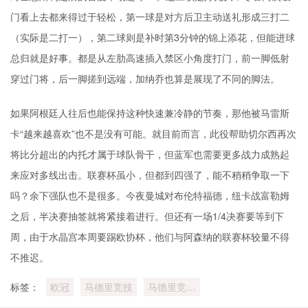
门看上去都来得过于轻松，第一球是对方后卫主动送礼形成三打二
（实际是二打一），第二球则是补时第3分钟的锦上添花，但能进球
总归就是好事。都是从左肋高速插入禁区小角度打门，前一脚低射
穿过门将，后一脚搓到远端，加纳乔也算是展现了不同的脚法。
如果阿根廷人往后也能保持这种快速兼冷静的节奏，那他被马雷斯
卡“越来越喜欢”也不是没有可能。就目前而言，此役帮助切尔西再次
将比分超出的内托才属于球队骨干，但蓝军也需要更多战力成熟起
来应对多线出击。联赛杯虽小，但都到四强了，能不稍稍争取一下
吗？余下强队也不是很多。今夜曼城对布伦特福德，纽卡战富勒姆
之后，半决赛抽签就将紧接着进行。但还有一场1/4决赛要等到下
周，由于水晶宫本周要踢欧协杯，他们与阿森纳的联赛杯较量不得
不推迟。
标签：
欧冠
马德里竞技
马德里竞技
的比赛之路