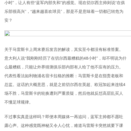
小时”，让人有些“蓝军内部失和”的感觉。现在切尔西主帅则说“在俱
乐部很高兴”，“越来越喜欢球员”，那是不是意味着一切都已转危为
安？
关于马雷斯卡上周末赛后发言的解读，其实至今都没有标准答案。
意大利人说“我刚刚经历了在切尔西最糟糕的48小时”，却不明说为什
么最糟糕，只能让外界猜测俱乐部内部有人给了他不应有的压力。
代表性看法如利物浦名宿卡拉格的推断：马雷斯卡是在指责老板和
总监。这话的大概意思，就是之前切尔西在英超、欧冠加起来连续4
场不胜，马雷斯卡的轮换遭到严重质疑，然后他就反怼高层乱买人
不懂足球规律。
不过事实真是这样吗？即便本周媒体一再追问，蓝军主帅都不愿吐
露心声。这种感觉既神秘又令人心忧，难道马雷斯卡突然就要下课