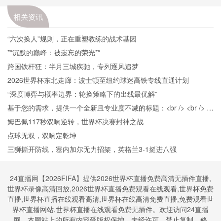
相关资讯
“六次换人”规则，正在重塑教练的战术基因
**沉默的巅峰：被遗忘的荣光**
跨国铁杆狂：半月三城疾驰，专列逐风追梦
2026世界杯东北走廊：波士顿至纽约球迷高铁专线直通计划
“深度博弈与概率边界：轮换策略下的出线最优解”
基于您的需求，提供一个全新且专业度不减的标题：<br /> <br /> **
面向极端热应激的2026世界杯场馆：智能水冷网络的自适应调控与
姆巴佩117秒双响逆转，世界杯决赛封神之战
动态补给策略研究**
点球无双，双响定乾坤
三狮撕开防线，塞内加尔无力招架，英格兰3-1挺进八强
24直播网【2026FIFA】提供2026世界杯直播免费高清无插件直播,
世界杯录像高清回放,2026世界杯直播免费观看在线观看,世界杯免费
直播,世界杯直播在线观看高清,世界杯在线高清免费直播,免费观看世
界杯直播网站,世界杯直播在线观看免费无插件。欢迎访问24直播
网，本网站上的所有内容受版权保护。未经许可，禁止复制、修