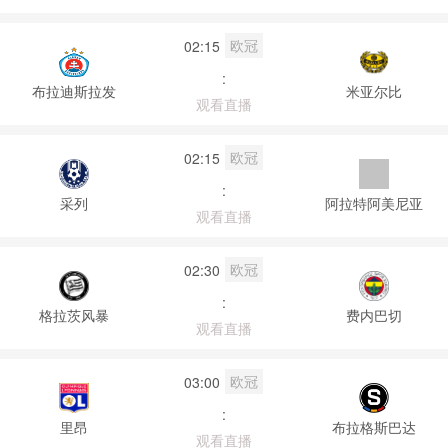
欧冠
02:15
:
布拉迪斯拉发
米亚尔比
观看直播
欧冠
02:15
:
采列
阿拉特阿美尼亚
观看直播
欧冠
02:30
:
格拉茨风暴
费内巴切
观看直播
欧冠
03:00
:
里昂
布拉格斯巴达
观看直播