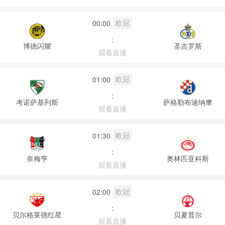
欧冠
00:00
:
博德闪耀
圣吉罗斯
观看直播
欧冠
01:00
:
考诺萨基列斯
萨格勒布迪纳摩
观看直播
欧冠
01:30
:
奈梅亨
奥林匹亚科斯
观看直播
欧冠
02:00
:
贝尔格莱德红星
贝夏普尔
观看直播