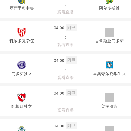
:
罗萨里奥中央
阿尔多斯维
观看直播
阿甲
04:00
:
科尔多瓦学院
甘拿斯亚门多萨
观看直播
阿甲
04:00
:
门多萨独立
里奥夸尔托学生队
观看直播
阿甲
04:00
:
阿根廷独立
普拉腾斯
观看直播
阿甲
04:00