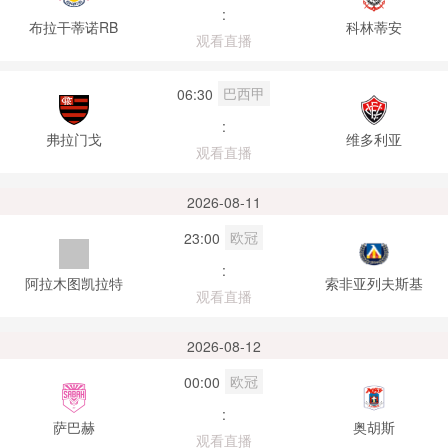
:
布拉干蒂诺RB
科林蒂安
观看直播
巴西甲
06:30
:
弗拉门戈
维多利亚
观看直播
2026-08-11
欧冠
23:00
:
阿拉木图凯拉特
索非亚列夫斯基
观看直播
2026-08-12
欧冠
00:00
:
萨巴赫
奥胡斯
观看直播