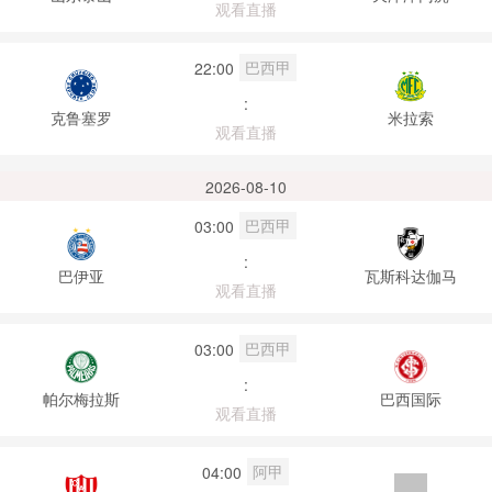
观看直播
巴西甲
22:00
:
克鲁塞罗
米拉索
观看直播
2026-08-10
巴西甲
03:00
:
巴伊亚
瓦斯科达伽马
观看直播
巴西甲
03:00
:
帕尔梅拉斯
巴西国际
观看直播
阿甲
04:00