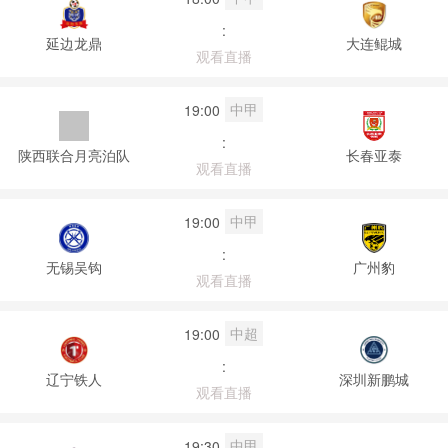
:
延边龙鼎
大连鲲城
观看直播
中甲
19:00
:
陕西联合月亮泊队
长春亚泰
观看直播
中甲
19:00
:
无锡吴钩
广州豹
观看直播
中超
19:00
:
辽宁铁人
深圳新鹏城
观看直播
中甲
19:30