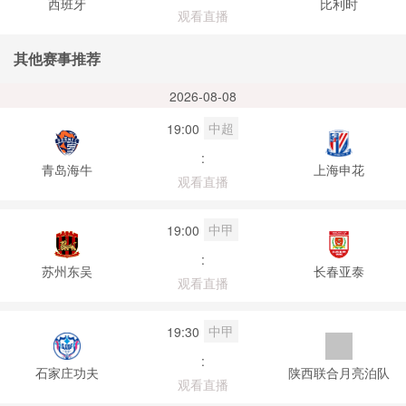
西班牙
比利时
观看直播
其他赛事推荐
2026-08-08
中超
19:00
:
青岛海牛
上海申花
观看直播
中甲
19:00
:
苏州东吴
长春亚泰
观看直播
中甲
19:30
:
石家庄功夫
陕西联合月亮泊队
观看直播