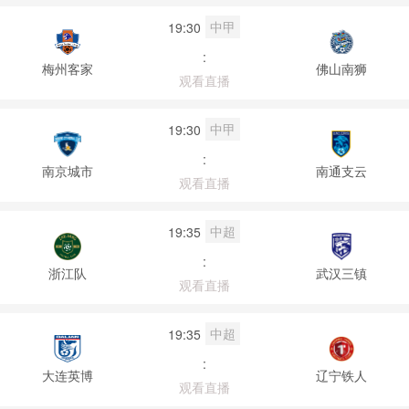
中甲
19:30
:
梅州客家
佛山南狮
观看直播
中甲
19:30
:
南京城市
南通支云
观看直播
中超
19:35
:
浙江队
武汉三镇
观看直播
中超
19:35
:
大连英博
辽宁铁人
观看直播