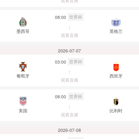
观看直播
世界杯
08:00
:
墨西哥
英格兰
观看直播
2026-07-07
世界杯
03:00
:
葡萄牙
西班牙
观看直播
世界杯
08:00
:
美国
比利时
观看直播
2026-07-08