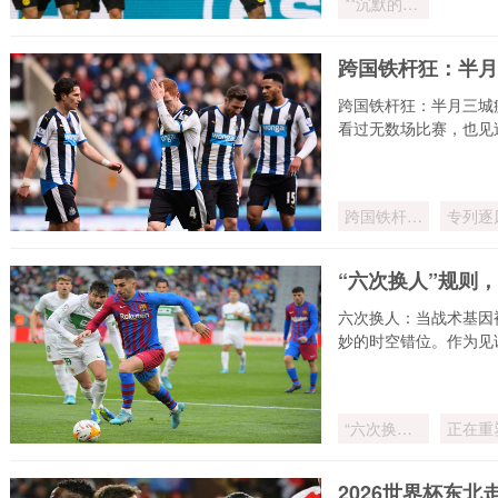
**沉默的巅
峰：被遗忘
的荣光**
跨国铁杆狂：半月
跨国铁杆狂：半月三城
看过无数场比赛，也见
跨国铁杆
专列逐
狂：半月三
梦
城疾驰
“六次换人”规则
六次换人：当战术基因
妙的时空错位。作为见
“六次换
正在重
人”规则
练的战
因
2026世界杯东