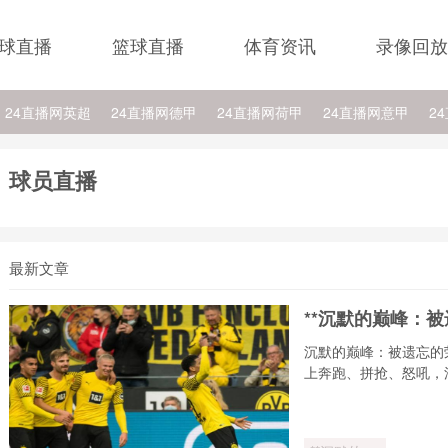
球直播
篮球直播
体育资讯
录像回放
24直播网英超
24直播网德甲
24直播网荷甲
24直播网意甲
2
24直播网西乙
24直播网英冠
24直播网日职乙
24直播网NBA
2
球员直播
BA湖人
24直播网NBA灰熊
24直播网NBA步行者
24直播网NBA骑
A公牛
24直播网NBA猛龙
24直播网NBA雄鹿
最新文章
**沉默的巅峰：被
沉默的巅峰：被遗忘的
上奔跑、拼抢、怒吼，