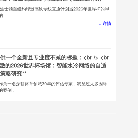
：波士顿至纽约球迷高铁专线直通计划当2026年世界杯的脚
的
...详情
一个全新且专业度不减的标题：<br /> <br
热应激的2026世界杯场馆：智能水冷网络的自适
策略研究**
作为一名深耕体育领域30年的评估专家，我见过太多因环
的案例，
...详情
个全
业度
标
边界：轮换策略下的出线最优解”
 />
**面
轮换策略下的出线最优解作为一名在体育赛场上摸爬滚打了
热应
见过太多
明
26