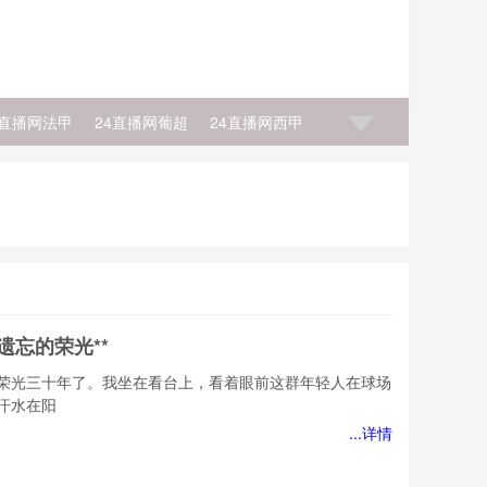
4直播网法甲
24直播网葡超
24直播网西甲
4直播网NBA直播
24直播网NBA积分榜
士
24直播网NBA老鹰
24直播网NBA马刺
遗忘的荣光**
荣光三十年了。我坐在看台上，看着眼前这群年轻人在球场
汗水在阳
...详情