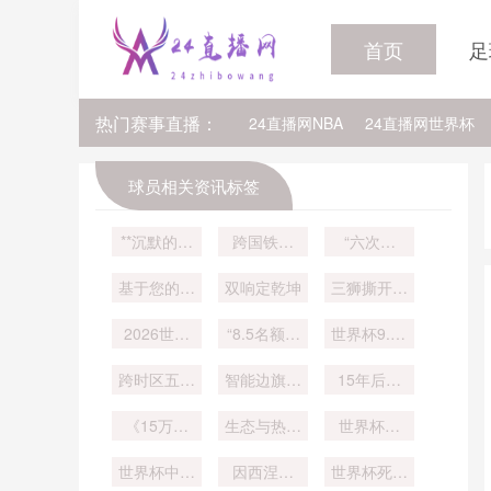
首页
足
热门赛事直播：
24直播网NBA
24直播网世界杯
24直播网中超
24直播网法乙
球员相关资讯标签
24直播网NBA排行榜
24直播网N
**沉默的巅
跨国铁杆
“六次换
峰：被遗忘
狂：半月三
人”规则
24直播网NBA雷霆
24直播网NB
基于您的需
的荣光**
双响定乾坤
城疾驰
三狮撕开防
求
线
2026世界
“8.5名额重
世界杯9.15
杯：三小时
塑亚洲版
米人墙距离
跨时区五小
时差
智能边旗与
图：2026
成争议焦点
15年后胜
时飞行：
世预赛末轮
角球感应技
负悬念如
2026世界
《15万人
的秩序重构
术：美加墨
生态与热情
世界杯瑞
何？》
杯球员的昼
的奇迹：库
世界杯判罚
交织引关注
与势力洗
士！沙奇里
夜节律适应
拉索能否改
世界杯中国
精度再升级
因西涅老
牌”
领衔稳定发
世界杯死亡