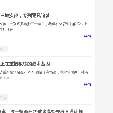
三城疾驰，专列逐风追梦
疾驰，专列逐风追梦三十年了，我坐在体育评估的席位上，
过形形色
...详情
风追
，正在重塑教练的战术基因
被重新编辑站在2024年的足球赛场边，我常常感到一种奇
证了三
...详情
塑教
术基
北走廊：波士顿至纽约球迷高铁专线直通计划