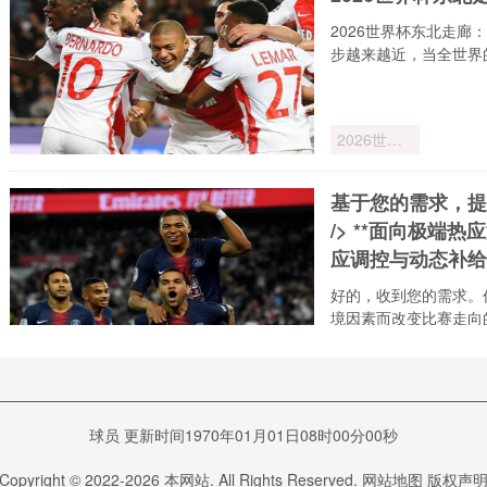
2026世界杯东北走廊
步越来越近，当全世界
2026世界
杯东北走
廊：波士顿
基于您的需求，提供
至纽约球迷
/> **面向极端
高铁专线直
通计划
应调控与动态补给
好的，收到您的需求。
境因素而改变比赛走向
基于您的需
提供一
求
新且专
不减的
“深度博弈与概率
题：<br
球员 更新时间1970年01月01日08时00分00秒
<br /> 
深度博弈与概率边界：
向极端
三十年的评估专家，我
Copyright © 2022-
2026
本网站. All Rights Reserved.
网站地图
版权声
激的20