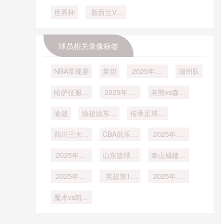
写世界杯最
规划！未来
挑战
兵！35 岁
之组：葡萄
挥
小参赛国的
世界杯
发展方向
新西兰VS
意大利前锋
牙荷兰
历史？》
埃及直播新
世界杯遗憾
西兰VS埃
及在线直播
球员相关录像标签
NBA常规赛
莱切
2025年12
湖州队
月31日
哈萨征服vs
2025年12
灰熊vs森林
吉达国民
月20日
狼
渝超
渝超渝东北
传承足球明
三峡库区
星联赛冠军
四川三大球
CBA俱乐部
组第2轮
2025年12
男足第1轮
杯武汉赛区
月4日
2025年12
山东篮球联
泰山城建vs
月2日
赛半决赛
德州金辰大
2025年12
英超第13
2025年11
圣
月1日
轮
月25日
魔术vs凯尔
特人