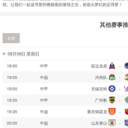
煌。让我们一起追寻那些燃烧着的激情之光，创造出梦幻的足球梦！
其他赛事
全部
08月09日 星期日
18:00
中甲
延边龙鼎
-
19:00
中超
河南队
-
19:00
中甲
无锡吴钩
-
19:30
中甲
广州豹
-
19:35
中超
重庆铜梁龙
-
20:00
中超
山东泰山
-