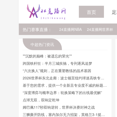
首页
足
热门赛事直播：
24直播网NBA
24直播网世界杯
24直播网中超
24直播网法乙
中超热门资讯
24直播网NBA排行榜
24直播网N
**沉默的巅峰：被遗忘的荣光**
跨国铁杆狂：半月三城疾驰，专列逐风追梦
24直播网NBA雷霆
24直播网NB
“六次换人”规则，正在重塑教练的战术基因
2026世界杯东北走廊：波士顿至纽约球迷高铁专线
直通计划
基于您的需求，提供一个全新且专业度不减的标题：
<br /> <br /> **面向极端热应激的2026世界杯场馆：
“深度博弈与概率边界：轮换策略下的出线最优解”
智能水冷网络的自适应调控与动态补给策略研究**
点球无双，双响定乾坤
姆巴佩117秒双响逆转，世界杯决赛封神之战
三狮撕开防线，塞内加尔无力招架，英格兰3-1挺进