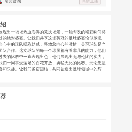
南安普顿
高清直播
介绍
展现出一场场热血澎湃的竞技场景，一触即发的精彩瞬间将
过的绝对盛宴。让我们共享这场英冠的足球盛宴恰似梦境一
您心中的球队喝彩助威，释放您内心的激情！英冠球队是当
团队合作。这支球队的每一个球员都有着非凡的能力，他们
过去的比赛中一直表现出色，他们展现出无与伦比的实力，
我们一同享受这场的百花齐放、勇猛无比的比赛。无论您是
喜和乐趣。让我们紧密团结，共同创造出足球领域中的辉
推荐