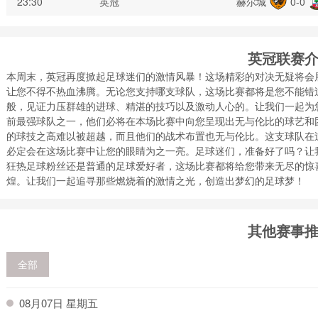
23:30
英冠
赫尔城
0-0
英冠联赛
本周末，英冠再度掀起足球迷们的激情风暴！这场精彩的对决无疑将会
让您不得不热血沸腾。无论您支持哪支球队，这场比赛都将是您不能错
般，见证力压群雄的进球、精湛的技巧以及激动人心的。让我们一起为
前最强球队之一，他们必将在本场比赛中向您呈现出无与伦比的球艺和
的球技之高难以被超越，而且他们的战术布置也无与伦比。这支球队在
必定会在这场比赛中让您的眼睛为之一亮。足球迷们，准备好了吗？让
狂热足球粉丝还是普通的足球爱好者，这场比赛都将给您带来无尽的惊
煌。让我们一起追寻那些燃烧着的激情之光，创造出梦幻的足球梦！
其他赛事
全部
08月07日 星期五