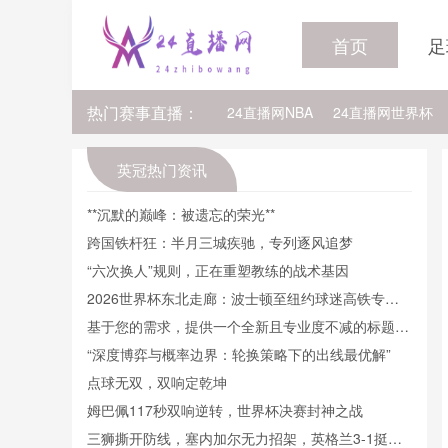
首页
足
热门赛事直播：
24直播网NBA
24直播网世界杯
24直播网中超
24直播网法乙
英冠热门资讯
24直播网NBA排行榜
24直播网N
**沉默的巅峰：被遗忘的荣光**
跨国铁杆狂：半月三城疾驰，专列逐风追梦
24直播网NBA雷霆
24直播网NB
“六次换人”规则，正在重塑教练的战术基因
2026世界杯东北走廊：波士顿至纽约球迷高铁专线
直通计划
基于您的需求，提供一个全新且专业度不减的标题：
<br /> <br /> **面向极端热应激的2026世界杯场馆：
“深度博弈与概率边界：轮换策略下的出线最优解”
智能水冷网络的自适应调控与动态补给策略研究**
点球无双，双响定乾坤
姆巴佩117秒双响逆转，世界杯决赛封神之战
三狮撕开防线，塞内加尔无力招架，英格兰3-1挺进