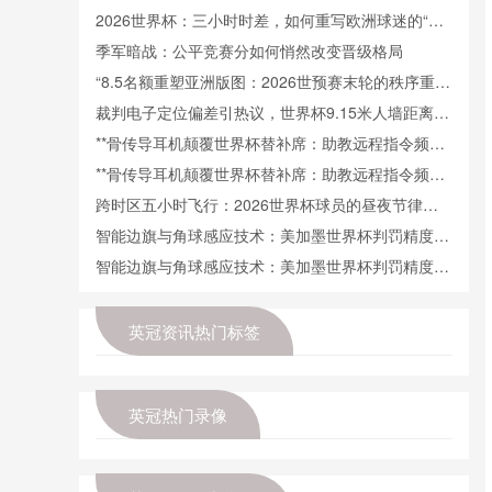
八强
2026世界杯：三小时时差，如何重写欧洲球迷的“观
赛生物钟”
季军暗战：公平竞赛分如何悄然改变晋级格局
“8.5名额重塑亚洲版图：2026世预赛末轮的秩序重构
与势力洗牌”
裁判电子定位偏差引热议，世界杯9.15米人墙距离成
争议焦点
**骨传导耳机颠覆世界杯替补席：助教远程指令频次
首度被量化曝光**
**骨传导耳机颠覆世界杯替补席：助教远程指令频次
首度被量化曝光**
跨时区五小时飞行：2026世界杯球员的昼夜节律适
应挑战
智能边旗与角球感应技术：美加墨世界杯判罚精度再
升级
智能边旗与角球感应技术：美加墨世界杯判罚精度再
升级
英冠资讯热门标签
英冠热门录像