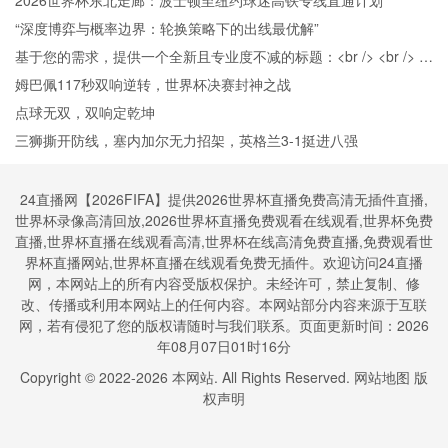
2026世界杯东北走廊：波士顿至纽约球迷高铁专线直通计划
“深度博弈与概率边界：轮换策略下的出线最优解”
基于您的需求，提供一个全新且专业度不减的标题：<br /> <br /> **
面向极端热应激的2026世界杯场馆：智能水冷网络的自适应调控与
姆巴佩117秒双响逆转，世界杯决赛封神之战
动态补给策略研究**
点球无双，双响定乾坤
三狮撕开防线，塞内加尔无力招架，英格兰3-1挺进八强
24直播网【2026FIFA】提供2026世界杯直播免费高清无插件直播,
世界杯录像高清回放,2026世界杯直播免费观看在线观看,世界杯免费
直播,世界杯直播在线观看高清,世界杯在线高清免费直播,免费观看世
界杯直播网站,世界杯直播在线观看免费无插件。欢迎访问24直播
网，本网站上的所有内容受版权保护。未经许可，禁止复制、修
改、传播或利用本网站上的任何内容。本网站部分内容来源于互联
网，若有侵犯了您的版权请随时与我们联系。页面更新时间：2026
年08月07日01时16分
Copyright © 2022-
2026
本网站. All Rights Reserved.
网站地图
版
权声明