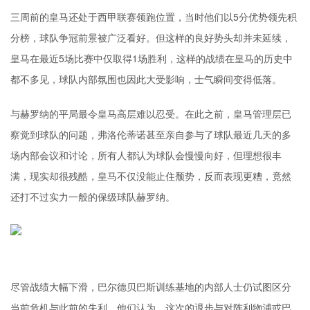
三周前的皇马还处于西甲联赛领跑位置，当时他们以5分优势领先积
分榜，球队争冠前景被广泛看好。但这样的良好势头却并未延续，
皇马在最近5场比赛中仅取得1场胜利，这样的战绩在皇马的历史中
都不多见，球队内部氛围也因此大受影响，士气瞬间变得低落。
与赫罗纳的平局最令皇马高层难以忍受。在此之前，皇马管理层已
察觉到球队的问题，弗洛伦蒂诺甚至亲自参与了球队最近几天的多
场内部会议和讨论，所有人都认为球队会慢慢向好，但理想很丰
满，现实却很残酷，皇马不仅没能止住颓势，反而表现更糟，竟然
还打不过实力一般的保级球队赫罗纳。
尽管战绩大幅下滑，巴尔德贝巴斯训练基地的内部人士仍试图区分
当前危机与此前的失利。他们认为，这次的退步与对阵利物浦或巴