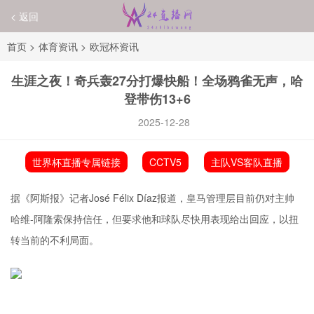
< 返回
首页
>
体育资讯
>
欧冠杯资讯
生涯之夜！奇兵轰27分打爆快船！全场鸦雀无声，哈
登带伤13+6
2025-12-28
世界杯直播专属链接
CCTV5
主队VS客队直播
据《阿斯报》记者José Félix Díaz报道，皇马管理层目前仍对主帅
哈维-
阿隆索
保持信任，但要求他和球队尽快用表现给出回应，以扭
转当前的不利局面。