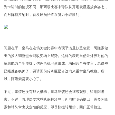
列卡诺时的情况不同，那两场比赛中球队从开场就显露放弃姿态，
而对阵赫罗纳时，首发球员始终在努力争取胜利。
问题在于，皇马在这场关键比赛中表现平淡且缺乏创意，阿隆索做
出的换人调整也未能改变场上局势。这样的表现自然让外界对他的
执教能力产生质疑，信任危机已然形成。坊间甚至有传言，
老佛爷
已经准备换帅了，要请回前传奇巨星齐达内来重掌皇马教鞭。所
以，阿隆索需要小心了。
不过，事情还没有那么糟糕，皇马应该还会继续观察、留用阿隆
索。不过，管理层要求球队保持冷静，但同时明确提出，需要阿隆
索和球队拿出决定性的反应，即尽快扭转颓势，回归正常轨道。