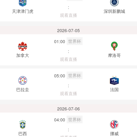
:
天津津门虎
深圳新鹏城
观看直播
2026-07-05
世界杯
01:00
:
加拿大
摩洛哥
观看直播
世界杯
05:00
:
巴拉圭
法国
观看直播
2026-07-06
世界杯
04:00
:
巴西
挪威