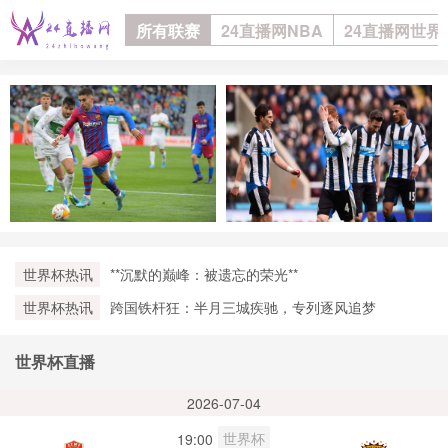
所有联赛
24直播网NBA
24直播网世界
世界杯热讯
**沉默的巅峰：被遗忘的荣光**
世界杯热讯
跨国铁杆狂：半月三城疾驰，专列逐风追梦
世界杯直播
2026-07-04
世界杯
19:00