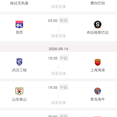
格拉茨风暴
费内巴切
观看直播
欧冠
03:00
:
里昂
布拉格斯巴达
观看直播
2026-08-14
中超
19:35
:
武汉三镇
上海海港
观看直播
中超
19:35
:
山东泰山
青岛海牛
观看直播
中超
20:00