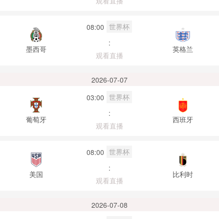
观看直播
世界杯
08:00
:
墨西哥
英格兰
观看直播
2026-07-07
世界杯
03:00
:
葡萄牙
西班牙
观看直播
世界杯
08:00
:
美国
比利时
观看直播
2026-07-08