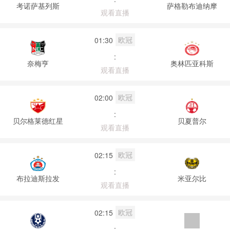
考诺萨基列斯
萨格勒布迪纳摩
观看直播
欧冠
01:30
:
奈梅亨
奥林匹亚科斯
观看直播
欧冠
02:00
:
贝尔格莱德红星
贝夏普尔
观看直播
欧冠
02:15
:
布拉迪斯拉发
米亚尔比
观看直播
欧冠
02:15
: