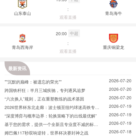
:
山东泰山
青岛海牛
观看直播
中超
20:00
:
青岛西海岸
重庆铜梁龙
观看直播
最新资讯
2026-07-20
**沉默的巅峰：被遗忘的荣光**
2026-07-20
跨国铁杆狂：半月三城疾驰，专列逐风追梦
2026-07-20
“六次换人”规则，正在重塑教练的战术基因
2026-07-19
2026世界杯东北走廊：波士顿至纽约球迷高铁专线
2026-07-19
直通计划
“深度博弈与概率边界：轮换策略下的出线最优解”
2026-07-19
基于您的需求，提供一个全新且专业度不减的标
2026-07-18
题：<br /> <br /> **面向极端热应激的2026世界杯
姆巴佩117秒双响逆转，世界杯决赛封神之战