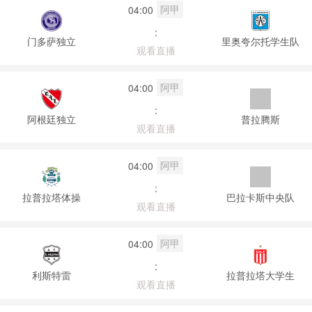
阿甲
04:00
:
门多萨独立
里奥夸尔托学生队
观看直播
阿甲
04:00
:
阿根廷独立
普拉腾斯
观看直播
阿甲
04:00
:
拉普拉塔体操
巴拉卡斯中央队
观看直播
阿甲
04:00
:
利斯特雷
拉普拉塔大学生
观看直播