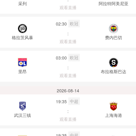
采列
阿拉特阿美尼亚
观看直播
欧冠
02:30
:
格拉茨风暴
费内巴切
观看直播
欧冠
03:00
:
里昂
布拉格斯巴达
观看直播
2026-08-14
中超
19:35
:
武汉三镇
上海海港
观看直播
中超
19:35