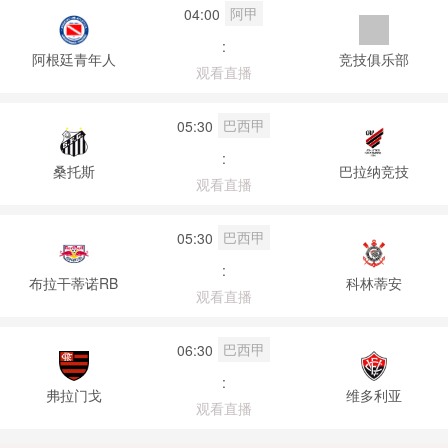
阿甲
04:00
:
阿根廷青年人
竞技俱乐部
观看直播
巴西甲
05:30
:
桑托斯
巴拉纳竞技
观看直播
巴西甲
05:30
:
布拉干蒂诺RB
科林蒂安
观看直播
巴西甲
06:30
:
弗拉门戈
维多利亚
观看直播