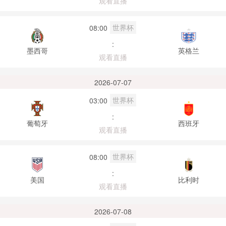
观看直播
世界杯
08:00
:
墨西哥
英格兰
观看直播
2026-07-07
世界杯
03:00
:
葡萄牙
西班牙
观看直播
世界杯
08:00
:
美国
比利时
观看直播
2026-07-08