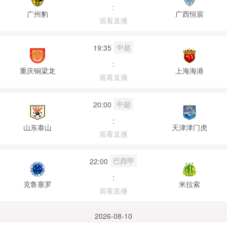
:
广州豹
广西恒宸
观看直播
中超
19:35
:
重庆铜梁龙
上海海港
观看直播
中超
20:00
:
山东泰山
天津津门虎
观看直播
巴西甲
22:00
:
克鲁塞罗
米拉索
观看直播
2026-08-10