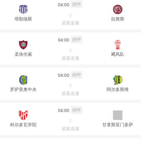
阿甲
04:00
:
塔勒瑞斯
拉努斯
观看直播
阿甲
04:00
:
圣洛伦索
飓风队
观看直播
阿甲
04:00
:
罗萨里奥中央
阿尔多斯维
观看直播
阿甲
04:00
:
科尔多瓦学院
甘拿斯亚门多萨
观看直播