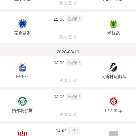
观看直播
巴西甲
22:00
:
克鲁塞罗
米拉索
观看直播
2026-08-10
巴西甲
03:00
:
巴伊亚
瓦斯科达伽马
观看直播
巴西甲
03:00
:
帕尔梅拉斯
巴西国际
观看直播
阿甲
04:00