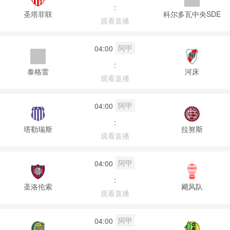
:
圣塔菲联
科尔多瓦中央SDE
观看直播
阿甲
04:00
:
泰格雷
河床
观看直播
阿甲
04:00
:
塔勒瑞斯
拉努斯
观看直播
阿甲
04:00
:
圣洛伦索
飓风队
观看直播
阿甲
04:00