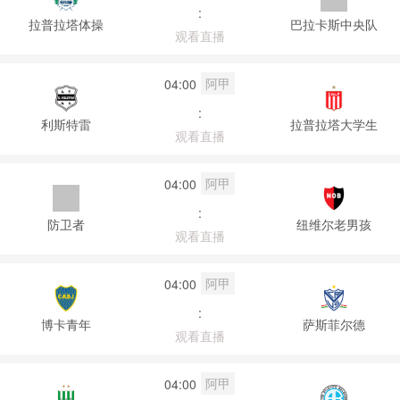
:
拉普拉塔体操
巴拉卡斯中央队
观看直播
阿甲
04:00
:
利斯特雷
拉普拉塔大学生
观看直播
阿甲
04:00
:
防卫者
纽维尔老男孩
观看直播
阿甲
04:00
:
博卡青年
萨斯菲尔德
观看直播
阿甲
04:00