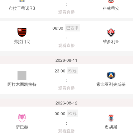
:
布拉干蒂诺RB
科林蒂安
观看直播
巴西甲
06:30
:
弗拉门戈
维多利亚
观看直播
2026-08-11
欧冠
23:00
:
阿拉木图凯拉特
索非亚列夫斯基
观看直播
2026-08-12
欧冠
00:00
:
萨巴赫
奥胡斯
观看直播