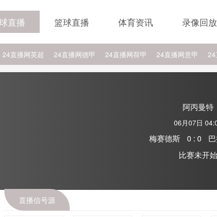
球直播
篮球直播
体育资讯
录像回放
24直播网英超
24直播网德甲
24直播网荷甲
24直播网意甲
2
24直播网西乙
24直播网英冠
24直播网日职乙
24直播网NBA
2
BA湖人
24直播网NBA灰熊
24直播网NBA步行者
24直播网NBA骑
阿丙曼特
A公牛
24直播网NBA猛龙
24直播网NBA雄鹿
06月07日 04:
梅赛德斯
0 : 0
巴
比赛未开
直播信号源