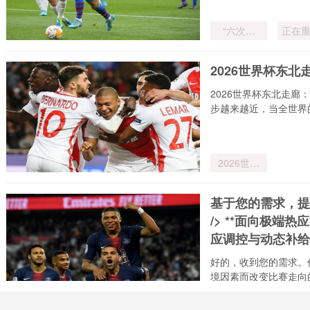
“六次换
正在
人”规则
练的
2026世界杯东
2026世界杯东北走廊
步越来越近，当全世界
2026世界
杯东北走
廊：波士顿
基于您的需求，提供
至纽约球迷
/> **面向极端
高铁专线直
通计划
应调控与动态补给
好的，收到您的需求。
境因素而改变比赛走向
基于您的需
提供
求
新且