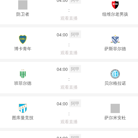
:
防卫者
纽维尔老男孩
观看直播
阿甲
04:00
:
博卡青年
萨斯菲尔德
观看直播
阿甲
04:00
:
班菲尔德
贝尔格拉诺
观看直播
阿甲
04:00
:
图库曼竞技
萨尔米安杜
观看直播
阿甲
04:00