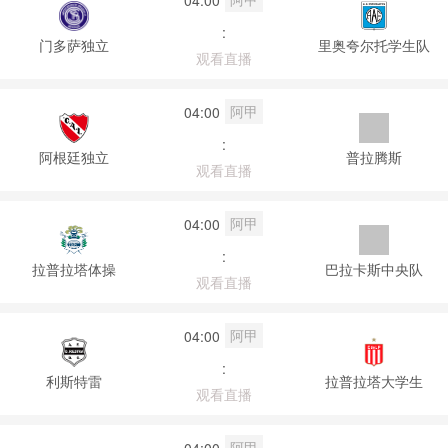
:
门多萨独立
里奥夸尔托学生队
观看直播
阿甲
04:00
:
阿根廷独立
普拉腾斯
观看直播
阿甲
04:00
:
拉普拉塔体操
巴拉卡斯中央队
观看直播
阿甲
04:00
:
利斯特雷
拉普拉塔大学生
观看直播
阿甲
04:00