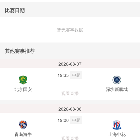
比赛日期
暂无赛事数据
其他赛事推荐
2026-08-07
中超
19:35
:
北京国安
深圳新鹏城
观看直播
2026-08-08
中超
19:00
:
青岛海牛
上海申花
观看直播