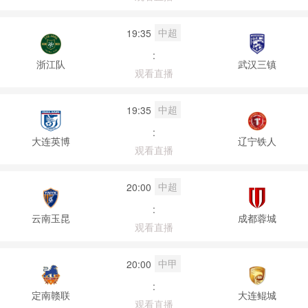
中超
19:35
:
浙江队
武汉三镇
观看直播
中超
19:35
:
大连英博
辽宁铁人
观看直播
中超
20:00
:
云南玉昆
成都蓉城
观看直播
中甲
20:00
:
定南赣联
大连鲲城
观看直播