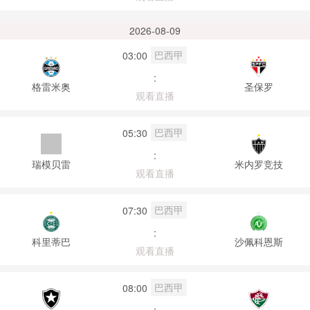
2026-08-09
巴西甲
03:00
:
格雷米奥
圣保罗
观看直播
巴西甲
05:30
:
瑞模贝雷
米内罗竞技
观看直播
巴西甲
07:30
:
科里蒂巴
沙佩科恩斯
观看直播
巴西甲
08:00