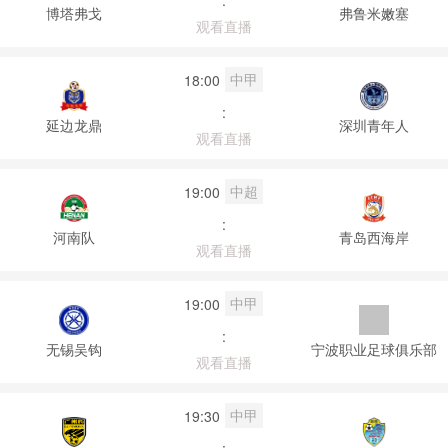
:
博塔弗戈
弗鲁米嫩塞
观看直播
中甲
18:00
:
延边龙鼎
深圳青年人
观看直播
中超
19:00
:
河南队
青岛西海岸
观看直播
中甲
19:00
:
无锡吴钩
宁波职业足球俱乐部
观看直播
中甲
19:30