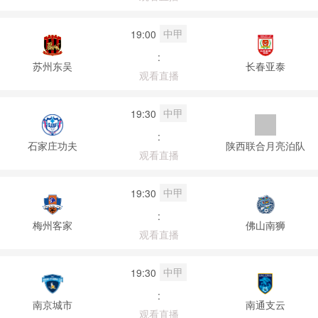
中甲
19:00
:
苏州东吴
长春亚泰
观看直播
中甲
19:30
:
石家庄功夫
陕西联合月亮泊队
观看直播
中甲
19:30
:
梅州客家
佛山南狮
观看直播
中甲
19:30
:
南京城市
南通支云
观看直播